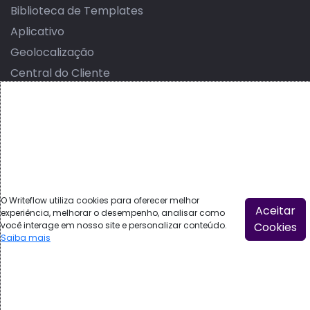
Biblioteca de Templates
Aplicativo
Geolocalização
Central do Cliente
Execute atividades
Auditoria e Controle
Atendimento Omnichannel
Sua marca no Sistema
O Writeflow utiliza cookies para oferecer melhor
Aceitar
experiência, melhorar o desempenho, analisar como
você interage em nosso site e personalizar conteúdo.
Cookies
Português
Saiba mais
©
2026
- Made with
By Writeflow
Política de privacidade
Termos de uso