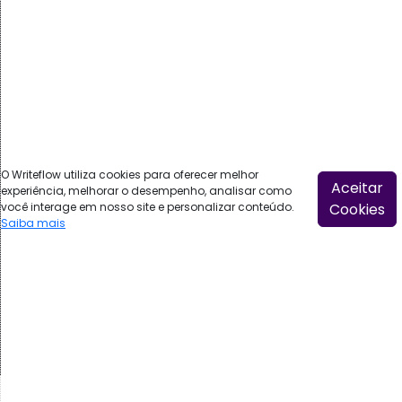
Aplicativo
Geolocalização
Central do Cliente
Execute atividades
Auditoria e Controle
Atendimento Omnichannel
Sua marca no Sistema
O Writeflow utiliza cookies para oferecer melhor
Aceitar
experiência, melhorar o desempenho, analisar como
você interage em nosso site e personalizar conteúdo.
Cookies
Saiba mais
Português
©
2026
- Made with
By Writeflow
Política de privacidade
Termos de uso