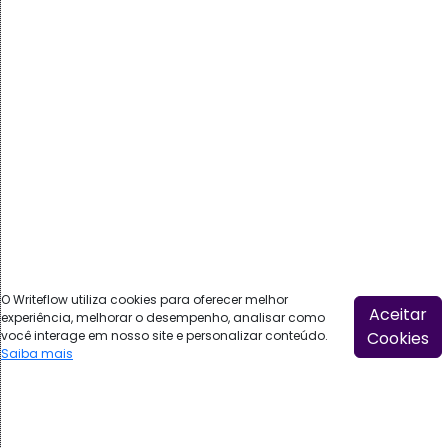
Relatórios
Pesquisas (Surveys)
Hierarquias e Acesso
Biblioteca de Templates
Aplicativo
Geolocalização
Central do Cliente
O Writeflow utiliza cookies para oferecer melhor
Aceitar
experiência, melhorar o desempenho, analisar como
Execute atividades
você interage em nosso site e personalizar conteúdo.
Cookies
Auditoria e Controle
Saiba mais
Atendimento Omnichannel
Sua marca no Sistema