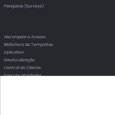
Pesquisas (Surveys)
Hierarquias e Acesso
Biblioteca de Templates
Aplicativo
Geolocalização
Central do Cliente
Execute atividades
Auditoria e Controle
Atendimento Omnichannel
Sua marca no Sistema